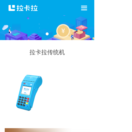
끀
拉卡拉传统机