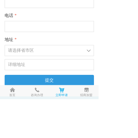
电话
*
地址
*
ꄳ
提交
낀
끅
낙
끵
首页
咨询办理
立即申请
招商加盟
联系电话：186 8230 0316
固定电话：0755-8234 4125